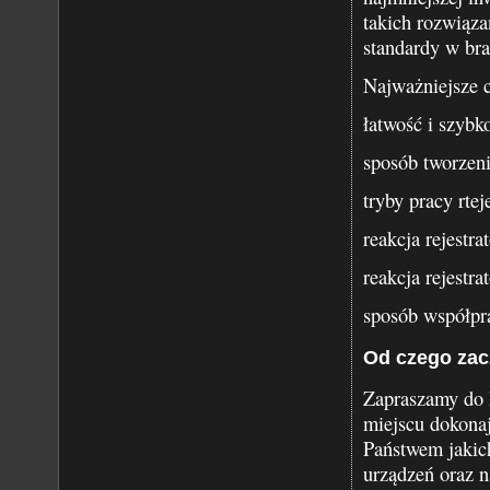
takich rozwiąza
standardy w bra
Najważniejsze c
łatwość i szybk
sposób tworzen
tryby pracy rteje
reakcja rejestra
reakcja rejestr
sposób współpra
Od czego zac
Zapraszamy do k
miejscu dokonaj
Państwem jakic
urządzeń oraz n