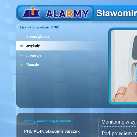
Licznik odwiedzin: 8762
Strona główna
artykuły
Promocje
Kontakt
Alarmy, monitoring Białystok
Monitoring wizy
PHU AL-IK Sławomir Jurczuk
Pod pojęciem mo