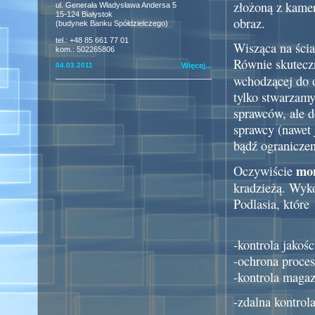
złożoną z kamer
ul. Generała Władysława Andersa 5
15-124 Białystok
obraz.
(budynek Banku Spółdzielczego)
tel.: +48 85 661 77 01
Wisząca na ścia
kom.: 502265806
Równie skuteczn
04.03.2011
Więcej...
wchodzącej do 
tylko stwarzamy
sprawców, ale 
sprawcy (nawet 
bądź ograniczen
mon
Oczywiście
kradzieżą. Wyk
Podlasia, które
-kontrola jakoś
-ochrona proce
-kontrola magaz
-zdalna kontrol