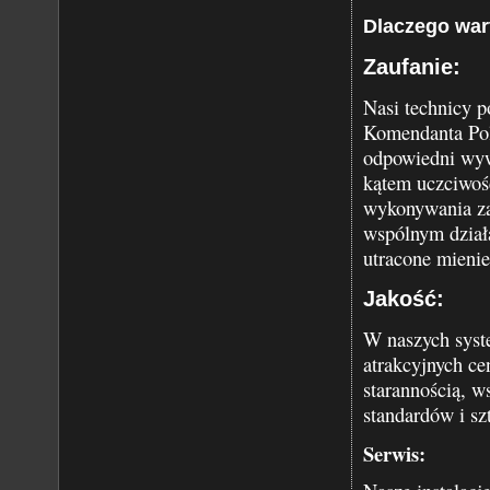
Dlaczego war
Zaufanie:
Nasi technicy p
Komendanta Pol
odpowiedni wywi
kątem uczciwośc
wykonywania za
wspólnym dział
utracone mienie
Jakość:
W naszych syst
atrakcyjnych ce
starannością, 
standardów i sz
Serwis: