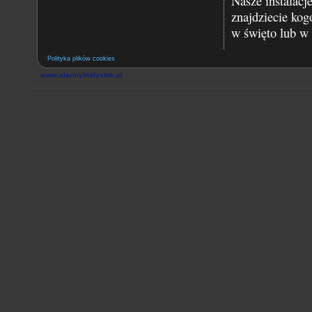
Nasze instalacj
znajdziecie kog
w święto lub w 
Polityka plików cookies
www.alarmybialystok.pl