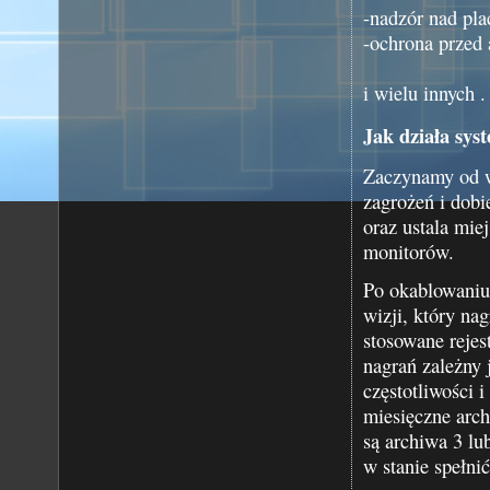
-nadzór nad pla
-ochrona przed 
i wielu innych .
Jak działa sys
Zaczynamy od wi
zagrożeń i dobi
oraz ustala miej
monitorów.
Po okablowaniu 
wizji, który na
stosowane rejes
nagrań zależny 
częstotliwości 
miesięczne arch
są archiwa 3 lu
w stanie spełnić