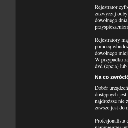
Rejestrator cy
zazwyczaj odby
dowolnego dnia 
przyspieszeniem
Rejestratory ma
pomocą wbudowa
dowolnego miejs
W przypadku zd
dvd (opcja) lub
Na co zwróci
Dobór urządzeń
dostępnych jest
najdroższe nie z
zawsze jest do 
Profesjonalista
najmniejszej in