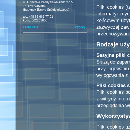
ul. Generała Władysława Andersa 5
15-124 Białystok
Pliki cookies 
(budynek Banku Spółdzielczego)
informatycznyc
tel.: +48 85 661 77 01
końcowym użytk
kom.: 502265806
zazwyczaj zawi
04.03.2011
Więcej...
przechowywania
Rodzaje uży
Sesyjne pliki 
Służą do zapam
przy logowaniu
wylogowania z 
Pliki cookies 
Pliki cookies 
z witryny inter
przeglądania wi
Wykorzystyw
Pliki cookies 