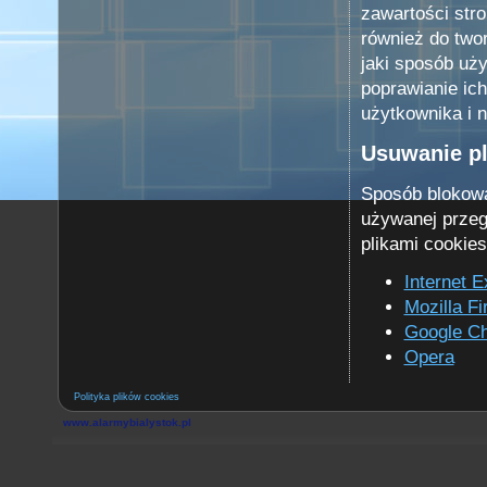
zawartości str
również do two
jaki sposób uży
poprawianie ich 
użytkownika i n
Usuwanie pl
Sposób blokowa
używanej przegl
plikami cookie
Internet E
Mozilla Fi
Google C
Opera
Polityka plików cookies
www.alarmybialystok.pl